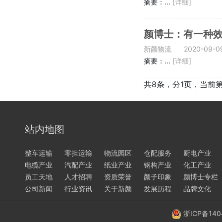
摘要：...
[详细]
颜博士：有一种效
新颜物流
2020-09-0
摘要：...
[详细]
共8条，分1页，当前
站内地图
整车运输
零担运输
物流园区
仓配服务
厨电产业
电缆产业
汽配产业
纸业产业
钢构产业
化工产业
员工天地
人才招聘
资质荣誉
颜子印象
颜博士专栏
公司新闻
行业资讯
关于新颜
发展历程
品牌文化
浙ICP备140